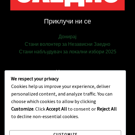
Приклучи ни се
Донирај
Стани волонтер за Независни Зaедно
Стани набљудувач за локални избори 2025
Контакт
We respect your privacy
Cookies help us improve your experience, deliver
Контакт
personalized content, and analyze traffic. You can
Град Скопје, Северна Македонија
choose which cookies to allow by clicking
info@nezavisnizaedno.mk
Customize
. Click
Accept All
to consent or
Reject All
to decline non-essential cookies.
CUSTOMIZE